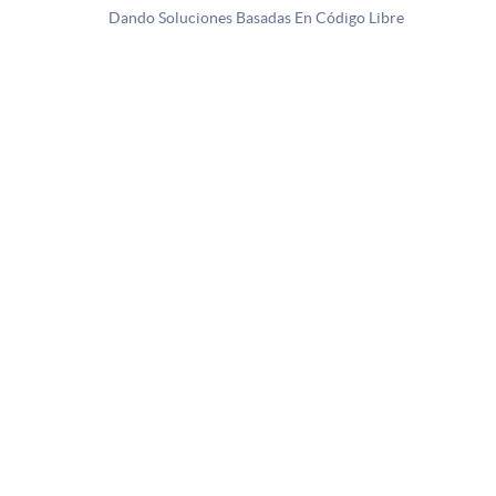
Dando Soluciones Basadas En Código Libre
Documentation
Help
Docs
API Reference