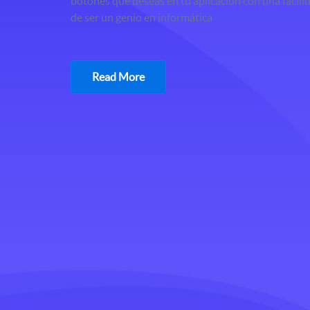
botones que deseas en tu aplicación con una facil
de ser un genio en informática
Read More