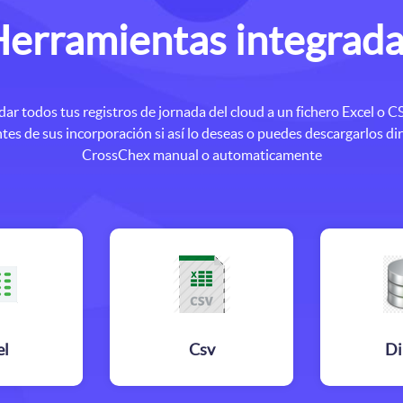
erramientas integrad
dar todos tus registros de jornada del cloud a un fichero Excel o 
ntes de sus incorporación si así lo deseas o puedes descargarlos d
CrossChex manual o automaticamente
el
Csv
Di