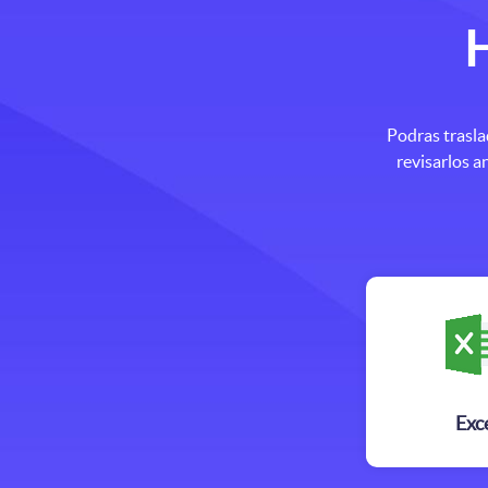
H
Podras trasla
revisarlos a
Exc