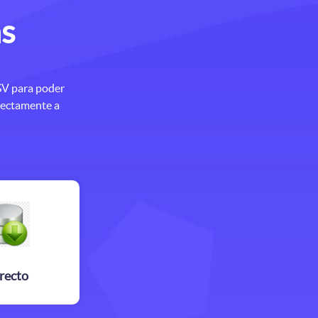
as
CSV para poder
irectamente a
recto