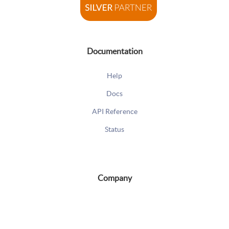
Documentation
Help
Docs
Copyright © 2016 - 2026 Todos los derechos reservados. Diseñado
API Reference
y desarrollado por
SoluOpen
Status
Company
Acerca de nosotros
Career